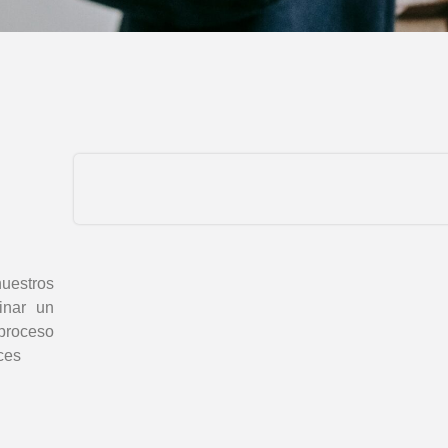
uestros
inar un
proceso
ces